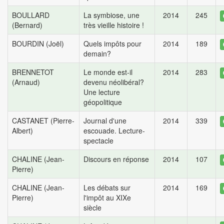
BOULLARD
La symbiose, une
2014
245
(Bernard)
très vieille histoire !
BOURDIN (Joël)
Quels impôts pour
2014
189
demain?
BRENNETOT
Le monde est-il
2014
283
(Arnaud)
devenu néolibéral?
Une lecture
géopolitique
CASTANET (Pierre-
Journal d'une
2014
339
Albert)
escouade. Lecture-
spectacle
CHALINE (Jean-
Discours en réponse
2014
107
Pierre)
CHALINE (Jean-
Les débats sur
2014
169
Pierre)
l'impôt au XIXe
siècle