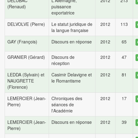
DELUBAC
L'Allemagne,
2012
213
(Renaud)
puissance
exportatrice
DELVOLVE (Pierre)
Le statut juridique de
2012
113
la langue française
GAY (François)
Discours en réponse
2012
65
GRANIER (Gérard)
Discours de
2012
47
réception
LEDDA (Sylvain) et
Casimir Delavigne et
2012
81
NAUGRETTE
le Romantisme
(Florence)
LEMERCIER (Jean-
Chroniques des
2012
17
Pierre)
séances de
l'Académie
LEMERCIER (Jean-
Discours en réponse
2012
39
Pierre)