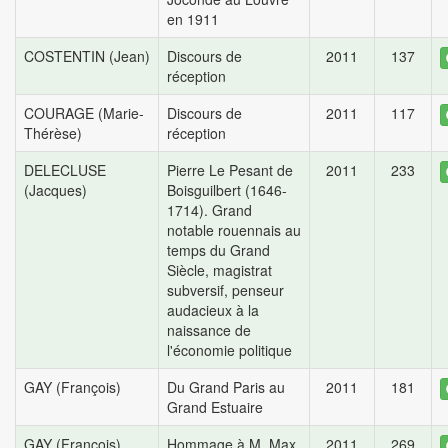
en 1911
COSTENTIN (Jean)
Discours de
2011
137
réception
COURAGE (Marie-
Discours de
2011
117
Thérèse)
réception
DELECLUSE
Pierre Le Pesant de
2011
233
(Jacques)
Boisguilbert (1646-
1714). Grand
notable rouennais au
temps du Grand
Siècle, magistrat
subversif, penseur
audacieux à la
naissance de
l'économie politique
GAY (François)
Du Grand Paris au
2011
181
Grand Estuaire
GAY (François)
Hommage à M. Max
2011
269