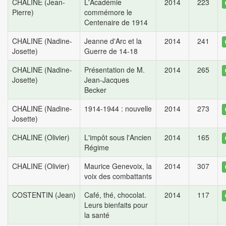
CHALINE (Jean-
L'Académie
2014
223
Pierre)
commémore le
Centenaire de 1914
CHALINE (Nadine-
Jeanne d'Arc et la
2014
241
Josette)
Guerre de 14-18
CHALINE (Nadine-
Présentation de M.
2014
265
Josette)
Jean-Jacques
Becker
CHALINE (Nadine-
1914-1944 : nouvelle
2014
273
Josette)
CHALINE (Olivier)
L'impôt sous l'Ancien
2014
165
Régime
CHALINE (Olivier)
Maurice Genevoix, la
2014
307
voix des combattants
COSTENTIN (Jean)
Café, thé, chocolat.
2014
117
Leurs bienfaits pour
la santé