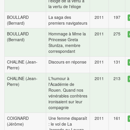
l'éloge de la vertu à
la vertu de l'éloge
BOULLARD
La saga des
2011
197
(Bernard)
premiers navigateurs
BOULLARD
Hommage à Mme la
2011
275
(Bernard)
Princesse Greta
Sturdza, membre
correspondant
CHALINE (Jean-
Discours en réponse
2011
131
Pierre)
CHALINE (Jean-
L'humour à
2011
213
Pierre)
l'Académie de
Rouen. Quand nos
vénérables confrères
ironisaient sur leur
compagnie
COIGNARD
Une femme disparaît
2011
161
(Jérôme)
: le vol de La
Joconde au Louvre