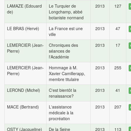
LAMAZE (Edouard
Le Turquier de
2013
127
de)
Longchamp, abbé
botaniste normand
LE BRAS (Hervé)
La France est une
2013
47
ville
LEMERCIER (Jean-
Chroniques des
2013
17
Pierre)
séances de
l'Académie
LEMERCIER (Jean-
Hommage à M.
2013
255
Pierre)
Xavier Camillerapp,
membre titulaire
LEROND (Michel)
C'est bientôt la
2013
41
renaissance?
MACE (Bertrand)
L'assistance
2013
207
médicale à la
procréation
OSTY (Jacqueline)
De la Seine
2013
113