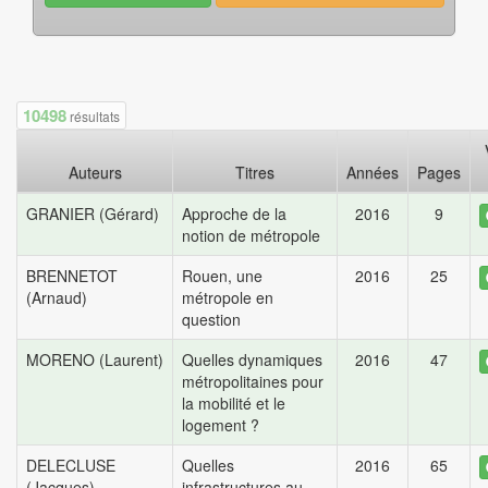
10498
résultats
Auteurs
Titres
Années
Pages
GRANIER (Gérard)
Approche de la
2016
9
notion de métropole
BRENNETOT
Rouen, une
2016
25
(Arnaud)
métropole en
question
MORENO (Laurent)
Quelles dynamiques
2016
47
métropolitaines pour
la mobilité et le
logement ?
DELECLUSE
Quelles
2016
65
(Jacques)
infrastructures au