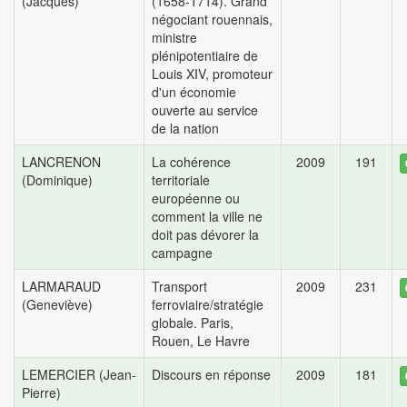
(Jacques)
(1658-1714). Grand
négociant rouennais,
ministre
plénipotentiaire de
Louis XIV, promoteur
d'un économie
ouverte au service
de la nation
LANCRENON
La cohérence
2009
191
(Dominique)
territoriale
européenne ou
comment la ville ne
doit pas dévorer la
campagne
LARMARAUD
Transport
2009
231
(Geneviève)
ferroviaire/stratégie
globale. Paris,
Rouen, Le Havre
LEMERCIER (Jean-
Discours en réponse
2009
181
Pierre)